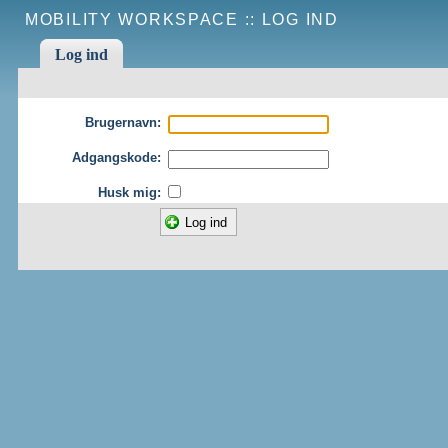
MOBILITY WORKSPACE ::
LOG IND
Log ind
Brugernavn:
Adgangskode:
Husk mig: