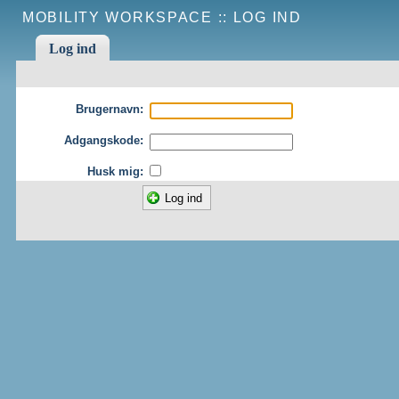
MOBILITY WORKSPACE ::
LOG IND
Log ind
Brugernavn:
Adgangskode:
Husk mig: