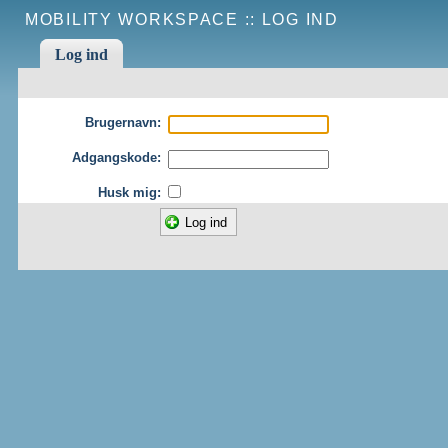
MOBILITY WORKSPACE ::
LOG IND
Log ind
Brugernavn:
Adgangskode:
Husk mig: